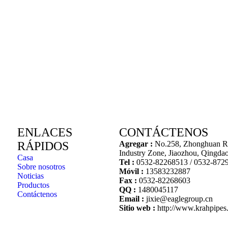
ENLACES
CONTÁCTENOS
RÁPIDOS
Agregar :
No.258, Zhonghuan R
Industry Zone, Jiaozhou, Qingda
Casa
Tel :
0532-82268513 / 0532-872
Sobre nosotros
Móvil :
13583232887
Noticias
Fax :
0532-82268603
Productos
QQ :
1480045117
Contáctenos
Email :
jixie@eaglegroup.cn
Sitio web :
http://www.krahpipes